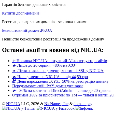
Гарантія безпеки для ваших клієнтів
Купити дроп-домени
Реєстрація видалених доменів з seo показниками
Безкоштовний домен .PP.UA
Повністю безкоштовна реєстрація та продовження домену
Останні акції та новини від NIC.UA:
✨ Новинка NIC.UA: потужний AI-конструктор сайтів
🔥 Лише до 20 серпня: −80% на .CO
☀️ Літня знижка на домени, хостинг і SSL у NIC.UA
🔥 Нові домени на NIC.UA — від 44,59 грн
🎁 День народження .XYZ: -50% на реєстрацію домену
Передзамовте свій .PAY домен уже зараз
🔥 –30% на хостинг із DirectAdmin — лише до 20 травня
Отримай .PAY за пріоритетом по ТМ — тільки в квітні 20
©
NIC.UA
LLC,
2026 &
NicNames, Inc
&
domain.pay