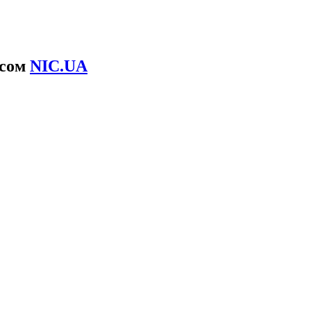
ісом
NIC.UA